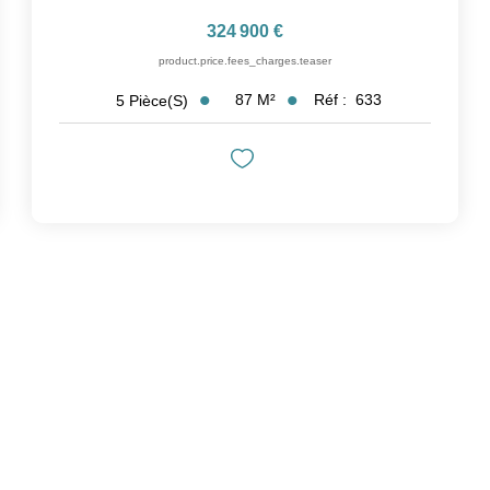
324 900 €
product.price.fees_charges.teaser
87
M²
Réf :
633
5
Pièce(s)