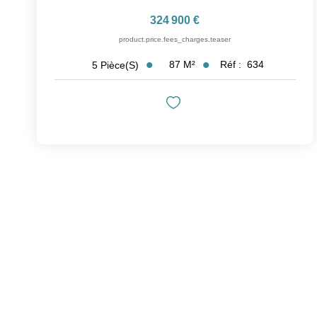
324 900 €
product.price.fees_charges.teaser
87
M²
Réf :
634
5
Pièce(s)