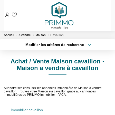
VENTES
Accueil
A vendre
Maison
Cavaillon
Nos Biens En Vente
Modifier les critères de recherche
Nos Biens Vendus
Localisation
Type de bien
Localisation
Sélectionnez...
LOCATIONS
Achat / Vente Maison cavaillon -
Surface min
Budget max
Maison a vendre à cavaillon
ESTIMATION & EXPERTISE
Plus de critères
Créer une alerte
NOS AGENCES
Sur notre site consultez les annonces immobilière de Maison à vendre
cavaillon. Trouvez votre Maison sur cavaillon grâce aux annonces
immobilières de PRIMMO Immobilier - PACA.
Qui Sommes-Nous
Notre Équipe
Immobilier cavaillon
Nos Services