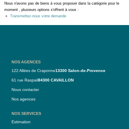
Nous n'avons pas de biens à vous proposer dans la catégorie pour le
Nos Partenaires
moment , plusieurs options s'offrent à vous :
Transmettez-nous votre demande
Nos Actualités
CONTACT
NOS AGENCES
122 Allées de Craponne
13300 Salon-de-Provence
61 rue Raspail
84300 CAVAILLON
Nous contacter
Nos agences
NOS SERVICES
Estimation