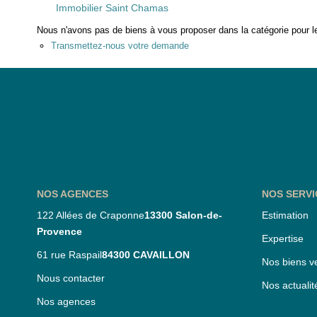
Immobilier Saint Chamas
Nous n'avons pas de biens à vous proposer dans la catégorie pour le
Transmettez-nous votre demande
NOS AGENCES
NOS SERVI
122 Allées de Craponne
13300 Salon-de-
Estimation
Provence
Expertise
61 rue Raspail
84300 CAVAILLON
Nos biens v
Nous contacter
Nos actualit
Nos agences