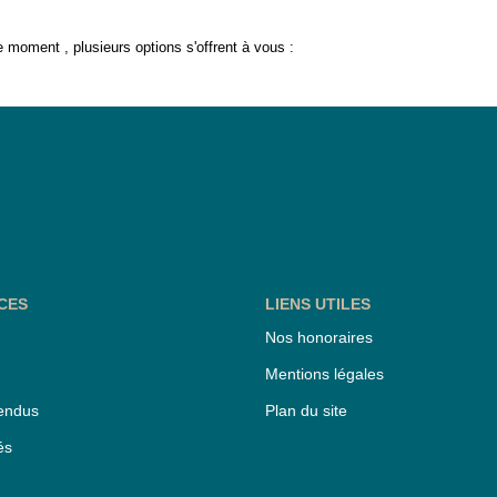
 moment , plusieurs options s'offrent à vous :
CES
LIENS UTILES
Nos honoraires
Mentions légales
endus
Plan du site
és