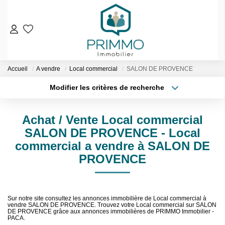
VENTES
Accueil
A vendre
Local commercial
SALON DE PROVENCE
Nos Biens En Vente
Modifier les critères de recherche
Nos Biens Vendus
Localisation
Type de bien
Localisation
Sélectionnez...
LOCATIONS
Achat / Vente Local commercial
Surface min
Budget max
SALON DE PROVENCE - Local
ESTIMATION & EXPERTISE
commercial a vendre à SALON DE
Plus de critères
Créer une alerte
PROVENCE
NOS AGENCES
Qui Sommes-Nous
Sur notre site consultez les annonces immobilière de Local commercial à
Notre Équipe
vendre SALON DE PROVENCE. Trouvez votre Local commercial sur SALON
DE PROVENCE grâce aux annonces immobilières de PRIMMO Immobilier -
PACA.
Nos Services