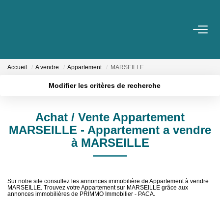
VENTES
Accueil
A vendre
Appartement
MARSEILLE
Nos Biens En Vente
Modifier les critères de recherche
Nos Biens Vendus
Localisation
Type de bien
Surface min
Budget max
Achat / Vente Appartement
LOCATIONS
MARSEILLE - Appartement a vendre
Plus de critères
Créer une alerte
à MARSEILLE
ESTIMATION & EXPERTISE
NOS AGENCES
Sur notre site consultez les annonces immobilière de Appartement à vendre
MARSEILLE. Trouvez votre Appartement sur MARSEILLE grâce aux
annonces immobilières de PRIMMO Immobilier - PACA.
Qui Sommes-Nous
Notre Équipe