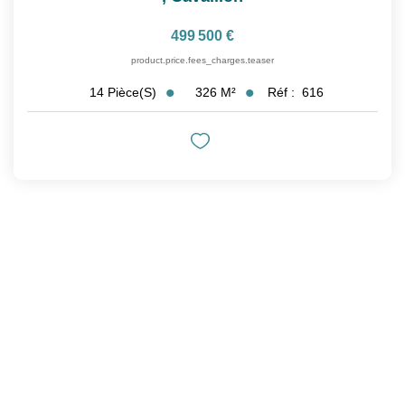
499 500 €
product.price.fees_charges.teaser
326
M²
Réf :
616
14
Pièce(s)