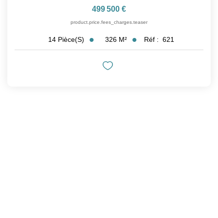
499 500 €
product.price.fees_charges.teaser
326
M²
Réf :
621
14
Pièce(s)