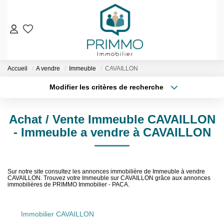
VENTES
Accueil
A vendre
Immeuble
CAVAILLON
Nos Biens En Vente
Modifier les critères de recherche
Nos Biens Vendus
Localisation
Type de bien
Localisation
Sélectionnez...
LOCATIONS
Achat / Vente Immeuble CAVAILLON
Surface min
Budget max
- Immeuble a vendre à CAVAILLON
ESTIMATION & EXPERTISE
Plus de critères
Créer une alerte
NOS AGENCES
Sur notre site consultez les annonces immobilière de Immeuble à vendre
CAVAILLON. Trouvez votre Immeuble sur CAVAILLON grâce aux annonces
immobilières de PRIMMO Immobilier - PACA.
Qui Sommes-Nous
Notre Équipe
Immobilier CAVAILLON
Nos Services