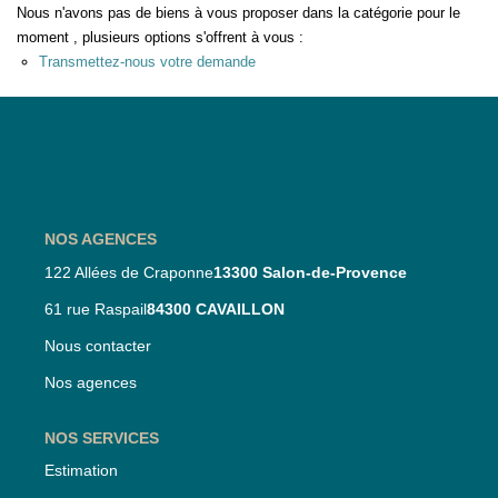
Nous n'avons pas de biens à vous proposer dans la catégorie pour le
Nos Partenaires
moment , plusieurs options s'offrent à vous :
Transmettez-nous votre demande
Nos Actualités
CONTACT
NOS AGENCES
122 Allées de Craponne
13300 Salon-de-Provence
61 rue Raspail
84300 CAVAILLON
Nous contacter
Nos agences
NOS SERVICES
Estimation