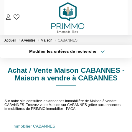
VENTES
Accueil
A vendre
Maison
CABANNES
Nos Biens En Vente
Modifier les critères de recherche
Nos Biens Vendus
Localisation
Type de bien
Localisation
Sélectionnez...
LOCATIONS
Achat / Vente Maison CABANNES -
Surface min
Budget max
Maison a vendre à CABANNES
ESTIMATION & EXPERTISE
Plus de critères
Créer une alerte
NOS AGENCES
Sur notre site consultez les annonces immobilière de Maison à vendre
CABANNES. Trouvez votre Maison sur CABANNES grâce aux annonces
immobilières de PRIMMO Immobilier - PACA.
Qui Sommes-Nous
Notre Équipe
Immobilier CABANNES
Nos Services