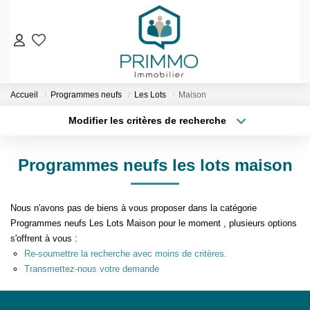
VENTES
Accueil
Programmes neufs
Les Lots
Maison
Nos Biens En Vente
Modifier les critères de recherche
Nos Biens Vendus
Localisation
Type de bien
Localisation
Sélectionnez...
LOCATIONS
Programmes neufs les lots maison
Surface min
Budget max
ESTIMATION & EXPERTISE
Nous n'avons pas de biens à vous proposer dans la catégorie
Plus de critères
Créer une alerte
NOS AGENCES
Programmes neufs Les Lots Maison pour le moment , plusieurs options
s'offrent à vous :
Re-soumettre la recherche avec moins de critères.
Qui Sommes-Nous
Transmettez-nous votre demande
Notre Équipe
Nos Services