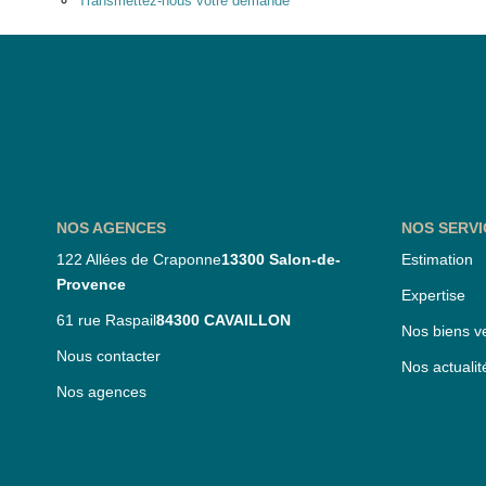
Transmettez-nous votre demande
NOS AGENCES
NOS SERVI
122 Allées de Craponne
13300 Salon-de-
Estimation
Provence
Expertise
61 rue Raspail
84300 CAVAILLON
Nos biens v
Nous contacter
Nos actualit
Nos agences