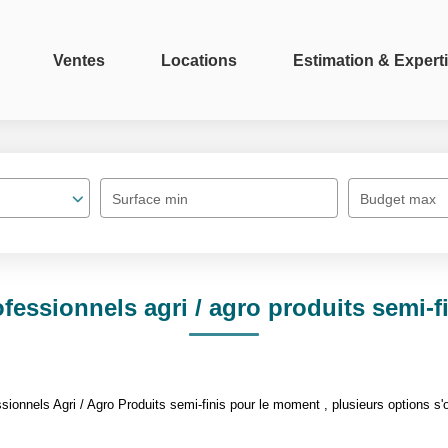
Ventes
Locations
Estimation & Expert
Surface min
Budget max
fessionnels agri / agro produits semi-f
onnels Agri / Agro Produits semi-finis pour le moment , plusieurs options s'o