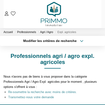
VENTES
Accueil
Professionnels
Agri / Agro
Expl. agricoles
Nos Biens En Vente
Modifier les critères de recherche
Nos Biens Vendus
Localisation
Type de bien
Localisation
Sélectionnez...
LOCATIONS
Professionnels agri / agro expl.
Surface min
Budget max
agricoles
ESTIMATION & EXPERTISE
Plus de critères
Créer une alerte
NOS AGENCES
Nous n'avons pas de biens à vous proposer dans la catégorie
Professionnels Agri / Agro Expl. agricoles pour le moment , plusieurs
options s'offrent à vous :
Qui Sommes-Nous
Re-soumettre la recherche avec moins de critères.
Notre Équipe
Transmettez-nous votre demande
Nos Services