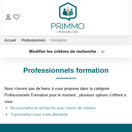
VENTES
Accueil
Professionnels
Formation
Nos Biens En Vente
Modifier les critères de recherche
Nos Biens Vendus
Localisation
Type de bien
Localisation
Sélectionnez...
LOCATIONS
Professionnels formation
Surface min
Budget max
ESTIMATION & EXPERTISE
Nous n'avons pas de biens à vous proposer dans la catégorie
Plus de critères
Créer une alerte
NOS AGENCES
Professionnels Formation pour le moment , plusieurs options s'offrent à
vous :
Re-soumettre la recherche avec moins de critères.
Qui Sommes-Nous
Transmettez-nous votre demande
Notre Équipe
Nos Services