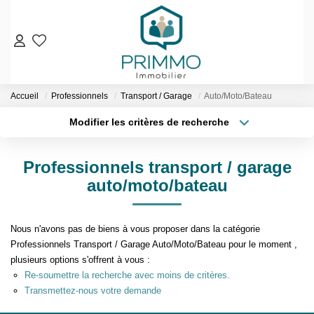
VENTES
Accueil
Professionnels
Transport / Garage
Auto/Moto/Bateau
Nos Biens En Vente
Modifier les critères de recherche
Nos Biens Vendus
Localisation
Type de bien
Localisation
Sélectionnez...
LOCATIONS
Professionnels transport / garage
Surface min
Budget max
auto/moto/bateau
ESTIMATION & EXPERTISE
Plus de critères
Créer une alerte
NOS AGENCES
Nous n'avons pas de biens à vous proposer dans la catégorie
Professionnels Transport / Garage Auto/Moto/Bateau pour le moment ,
plusieurs options s'offrent à vous :
Qui Sommes-Nous
Re-soumettre la recherche avec moins de critères.
Notre Équipe
Transmettez-nous votre demande
Nos Services