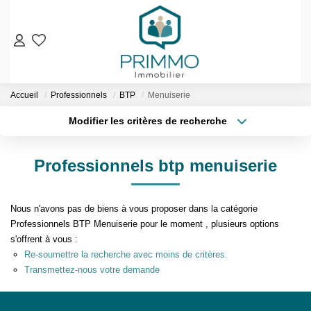
VENTES
Accueil
Professionnels
BTP
Menuiserie
Nos Biens En Vente
Modifier les critères de recherche
Nos Biens Vendus
Localisation
Type de bien
Localisation
Sélectionnez...
LOCATIONS
Professionnels btp menuiserie
Surface min
Budget max
ESTIMATION & EXPERTISE
Nous n'avons pas de biens à vous proposer dans la catégorie
Plus de critères
Créer une alerte
NOS AGENCES
Professionnels BTP Menuiserie pour le moment , plusieurs options
s'offrent à vous :
Re-soumettre la recherche avec moins de critères.
Qui Sommes-Nous
Transmettez-nous votre demande
Notre Équipe
Nos Services