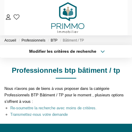
VENTES
Accueil
Professionnels
BTP
Bâtiment / TP
Nos Biens En Vente
Modifier les critères de recherche
Nos Biens Vendus
Localisation
Type de bien
Localisation
Sélectionnez...
LOCATIONS
Professionnels btp bâtiment / tp
Surface min
Budget max
ESTIMATION & EXPERTISE
Nous n'avons pas de biens à vous proposer dans la catégorie
Plus de critères
Créer une alerte
NOS AGENCES
Professionnels BTP Bâtiment / TP pour le moment , plusieurs options
s'offrent à vous :
Re-soumettre la recherche avec moins de critères.
Qui Sommes-Nous
Transmettez-nous votre demande
Notre Équipe
Nos Services