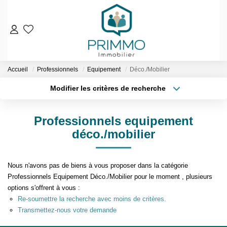
VENTES
Accueil
Professionnels
Equipement
Déco./Mobilier
Nos Biens En Vente
Modifier les critères de recherche
Nos Biens Vendus
Localisation
Type de bien
Localisation
Sélectionnez...
LOCATIONS
Professionnels equipement
Surface min
Budget max
déco./mobilier
ESTIMATION & EXPERTISE
Plus de critères
Créer une alerte
NOS AGENCES
Nous n'avons pas de biens à vous proposer dans la catégorie
Professionnels Equipement Déco./Mobilier pour le moment , plusieurs
options s'offrent à vous :
Qui Sommes-Nous
Re-soumettre la recherche avec moins de critères.
Notre Équipe
Transmettez-nous votre demande
Nos Services