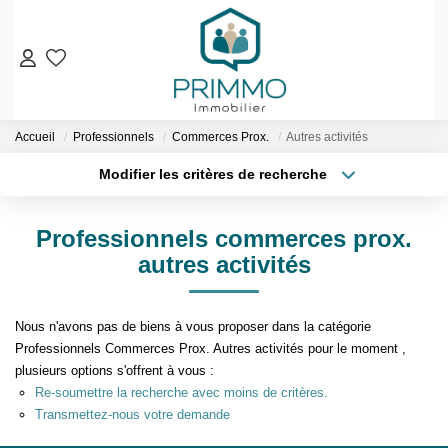
VENTES
Accueil
Professionnels
Commerces Prox.
Autres activités
Nos Biens En Vente
Modifier les critères de recherche
Nos Biens Vendus
Localisation
Type de bien
Localisation
Sélectionnez...
LOCATIONS
Professionnels commerces prox.
Surface min
Budget max
autres activités
ESTIMATION & EXPERTISE
Plus de critères
Créer une alerte
NOS AGENCES
Nous n'avons pas de biens à vous proposer dans la catégorie
Professionnels Commerces Prox. Autres activités pour le moment ,
plusieurs options s'offrent à vous :
Qui Sommes-Nous
Re-soumettre la recherche avec moins de critères.
Notre Équipe
Transmettez-nous votre demande
Nos Services