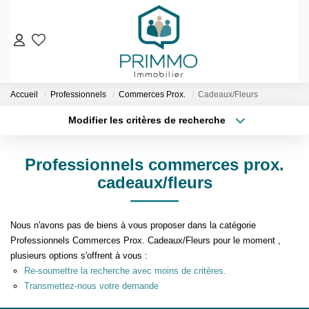
VENTES
Accueil
Professionnels
Commerces Prox.
Cadeaux/Fleurs
Nos Biens En Vente
Modifier les critères de recherche
Nos Biens Vendus
Localisation
Type de bien
Localisation
Sélectionnez...
LOCATIONS
Professionnels commerces prox.
Surface min
Budget max
cadeaux/fleurs
ESTIMATION & EXPERTISE
Plus de critères
Créer une alerte
NOS AGENCES
Nous n'avons pas de biens à vous proposer dans la catégorie
Professionnels Commerces Prox. Cadeaux/Fleurs pour le moment ,
plusieurs options s'offrent à vous :
Qui Sommes-Nous
Re-soumettre la recherche avec moins de critères.
Notre Équipe
Transmettez-nous votre demande
Nos Services