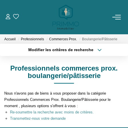
VENTES
Accueil
Professionnels
Commerces Prox.
Boulangerie/Pâtisserie
Nos Biens En Vente
Modifier les critères de recherche
Nos Biens Vendus
Localisation
Type de bien
Surface min
Budget max
Professionnels commerces prox.
LOCATIONS
boulangerie/pâtisserie
Plus de critères
Créer une alerte
ESTIMATION & EXPERTISE
Nous n'avons pas de biens à vous proposer dans la catégorie
Professionnels Commerces Prox. Boulangerie/Pâtisserie pour le
NOS AGENCES
moment , plusieurs options s'offrent à vous :
Re-soumettre la recherche avec moins de critères.
Qui Sommes-Nous
Transmettez-nous votre demande
Notre Équipe