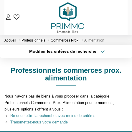
VENTES
Accueil
Professionnels
Commerces Prox.
Alimentation
Nos Biens En Vente
Modifier les critères de recherche
Nos Biens Vendus
Localisation
Type de bien
Localisation
Sélectionnez...
LOCATIONS
Professionnels commerces prox.
Surface min
Budget max
alimentation
ESTIMATION & EXPERTISE
Plus de critères
Créer une alerte
NOS AGENCES
Nous n'avons pas de biens à vous proposer dans la catégorie
Professionnels Commerces Prox. Alimentation pour le moment ,
plusieurs options s'offrent à vous :
Qui Sommes-Nous
Re-soumettre la recherche avec moins de critères.
Notre Équipe
Transmettez-nous votre demande
Nos Services