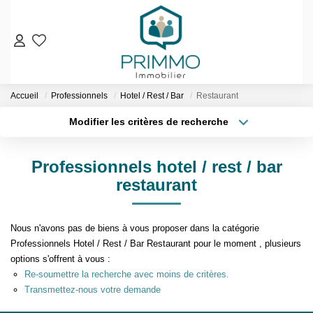
VENTES
Accueil
Professionnels
Hotel / Rest / Bar
Restaurant
Nos Biens En Vente
Modifier les critères de recherche
Nos Biens Vendus
Localisation
Type de bien
Localisation
Sélectionnez...
LOCATIONS
Professionnels hotel / rest / bar
Surface min
Budget max
restaurant
ESTIMATION & EXPERTISE
Plus de critères
Créer une alerte
NOS AGENCES
Nous n'avons pas de biens à vous proposer dans la catégorie
Professionnels Hotel / Rest / Bar Restaurant pour le moment , plusieurs
options s'offrent à vous :
Qui Sommes-Nous
Re-soumettre la recherche avec moins de critères.
Notre Équipe
Transmettez-nous votre demande
Nos Services