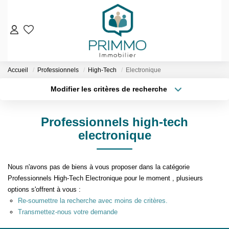
VENTES
Accueil
Professionnels
High-Tech
Electronique
Nos Biens En Vente
Modifier les critères de recherche
Nos Biens Vendus
Localisation
Type de bien
Localisation
Sélectionnez...
LOCATIONS
Professionnels high-tech
Surface min
Budget max
electronique
ESTIMATION & EXPERTISE
Plus de critères
Créer une alerte
NOS AGENCES
Nous n'avons pas de biens à vous proposer dans la catégorie
Professionnels High-Tech Electronique pour le moment , plusieurs
options s'offrent à vous :
Qui Sommes-Nous
Re-soumettre la recherche avec moins de critères.
Notre Équipe
Transmettez-nous votre demande
Nos Services