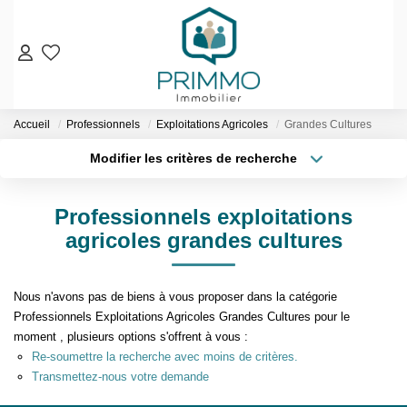
VENTES
Accueil
Professionnels
Exploitations Agricoles
Grandes Cultures
Nos Biens En Vente
Modifier les critères de recherche
Nos Biens Vendus
Localisation
Type de bien
Localisation
Sélectionnez...
LOCATIONS
Professionnels exploitations
Surface min
Budget max
agricoles grandes cultures
ESTIMATION & EXPERTISE
Plus de critères
Créer une alerte
NOS AGENCES
Nous n'avons pas de biens à vous proposer dans la catégorie
Professionnels Exploitations Agricoles Grandes Cultures pour le
moment , plusieurs options s'offrent à vous :
Qui Sommes-Nous
Re-soumettre la recherche avec moins de critères.
Notre Équipe
Transmettez-nous votre demande
Nos Services