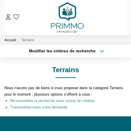
VENTES
Accueil
Terrains
Nos Biens En Vente
Modifier les critères de recherche
Nos Biens Vendus
Localisation
Type de bien
Localisation
Sélectionnez...
LOCATIONS
Terrains
Surface min
Budget max
ESTIMATION & EXPERTISE
Nous n'avons pas de biens à vous proposer dans la catégorie Terrains
Plus de critères
Créer une alerte
NOS AGENCES
pour le moment , plusieurs options s'offrent à vous :
Re-soumettre la recherche avec moins de critères.
Transmettez-nous votre demande
Qui Sommes-Nous
Notre Équipe
Nos Services