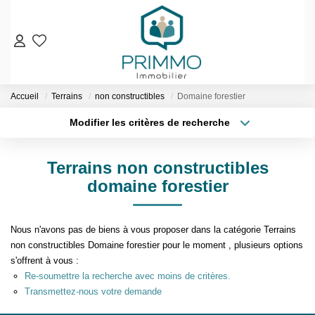
VENTES
Accueil
Terrains
non constructibles
Domaine forestier
Nos Biens En Vente
Modifier les critères de recherche
Nos Biens Vendus
Localisation
Type de bien
Localisation
Sélectionnez...
LOCATIONS
Terrains non constructibles
Surface min
Budget max
domaine forestier
ESTIMATION & EXPERTISE
Plus de critères
Créer une alerte
NOS AGENCES
Nous n'avons pas de biens à vous proposer dans la catégorie Terrains
non constructibles Domaine forestier pour le moment , plusieurs options
s'offrent à vous :
Qui Sommes-Nous
Re-soumettre la recherche avec moins de critères.
Notre Équipe
Transmettez-nous votre demande
Nos Services