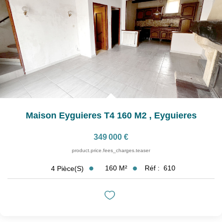
Nos Partenaires
Nos Actualités
CONTACT
Maison Eyguieres T4 160 M2
,
Eyguieres
349 000 €
product.price.fees_charges.teaser
160
M²
Réf :
610
4
Pièce(s)