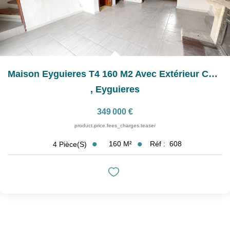
Maison Eyguieres T4 160 M2 Avec Extérieur Constructible
,
Eyguieres
349 000 €
product.price.fees_charges.teaser
160
M²
Réf :
608
4
Pièce(s)