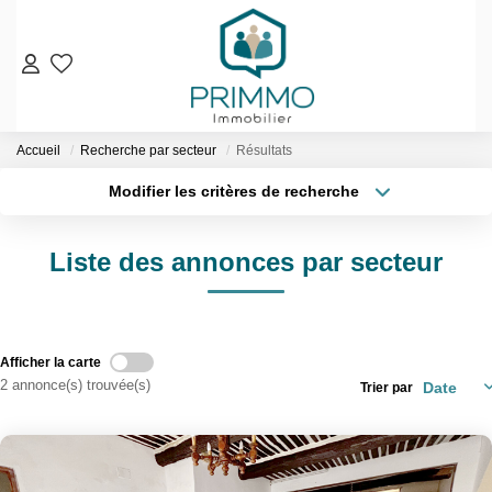
VENTES
Accueil
Recherche par secteur
Résultats
Nos Biens En Vente
Modifier les critères de recherche
Nos Biens Vendus
Localisation
Type de bien
Localisation
Sélectionnez...
LOCATIONS
Liste des annonces par secteur
Surface min
Budget max
ESTIMATION & EXPERTISE
Plus de critères
Créer une alerte
NOS AGENCES
Afficher la carte
2 annonce(s) trouvée(s)
Trier par
Qui Sommes-Nous
Notre Équipe
Nos Services