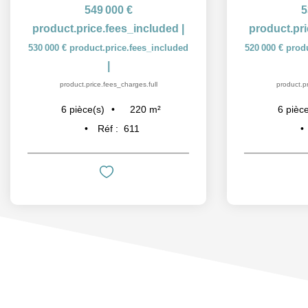
549 000 €
5
product.price.fees_included
|
product.pr
530 000 €
product.price.fees_included
520 000 €
prod
|
product.price.fees_charges.full
product.pr
220
m²
6
pièce(s)
6
pièce
Réf :
611