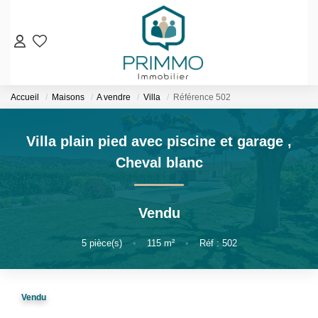
VENTES
Accueil
Maisons
A vendre
Villa
Référence 502
Nos Biens En Vente
Nos Biens Vendus
Villa plain pied avec piscine et garage
,
Cheval blanc
LOCATIONS
ESTIMATION & EXPERTISE
Vendu
NOS AGENCES
5
pièce(s)
•
115
m²
•
Réf : 502
Qui Sommes-Nous
Notre Équipe
Vendu
Nos Services