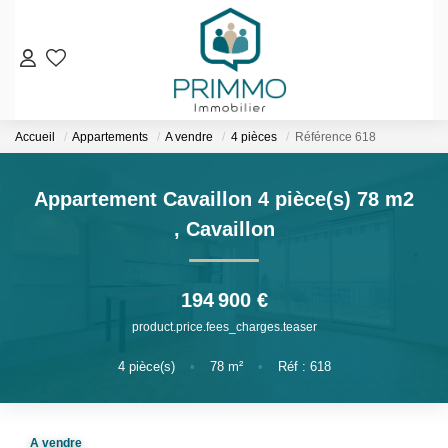
VENTES
Accueil
Appartements
A vendre
4 pièces
Référence 618
Nos Biens En Vente
Nos Biens Vendus
Appartement Cavaillon 4 pièce(s) 78 m2
,
Cavaillon
LOCATIONS
ESTIMATION & EXPERTISE
194 900 €
NOS AGENCES
product.price.fees_charges.teaser
4
pièce(s)
•
78
m²
•
Réf : 618
Qui Sommes-Nous
Notre Équipe
Nos Services
A vendre