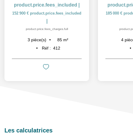
product.price.fees_included
|
product.pr
152 900 €
product.price.fees_included
185 000 €
prod
|
product.price.fees_charges.full
product.pr
85
m²
3
pièce(s)
4
pièc
Réf :
412
Les calculatrices