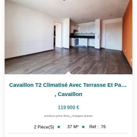
Cavaillon T2 Climatisé Avec Terrasse Et Parking Privatif
,
Cavaillon
119 900 €
product.price.fees_charges.teaser
37
M²
Réf :
76
2
Pièce(s)