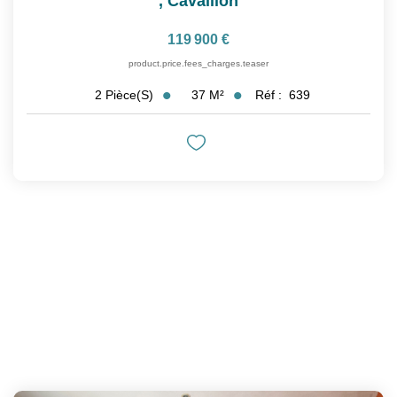
,
Cavaillon
119 900 €
product.price.fees_charges.teaser
37
M²
Réf :
639
2
Pièce(s)