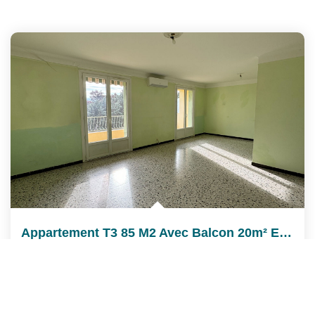
Appartement T3 85 M2 Avec Balcon 20m² Et Garage
,
Cavaillon
159 900 €
product.price.fees_charges.teaser