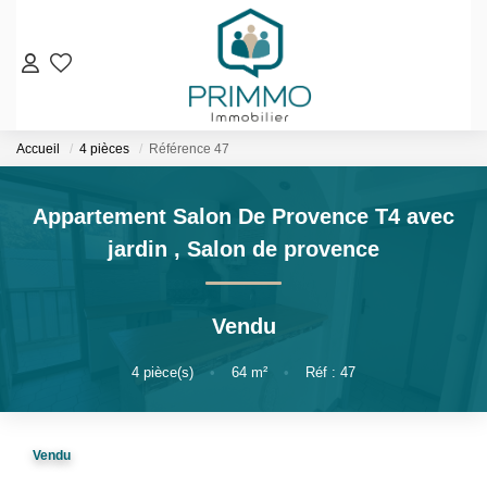
VENTES
Accueil
4 pièces
Référence 47
Nos Biens En Vente
Nos Biens Vendus
Appartement Salon De Provence T4 avec
jardin
,
Salon de provence
LOCATIONS
ESTIMATION & EXPERTISE
Vendu
NOS AGENCES
4
pièce(s)
•
64
m²
•
Réf : 47
Qui Sommes-Nous
Notre Équipe
Vendu
Nos Services