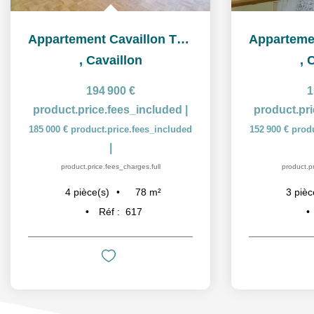
Appartement Cavaillon T4 78 m2 Terrasse
,
Cavaillon
,
C
194 900 €
1
product.price.fees_included
|
product.pr
185 000 €
product.price.fees_included
152 900 €
prod
|
product.price.fees_charges.full
product.pr
78
m²
4
pièce(s)
3
pièc
Réf :
617