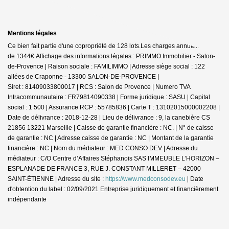
Mentions légales
Ce bien fait partie d'une copropriété de 128 lots.Les charges annuelles sont
de 1344€.
Affichage des informations légales : PRIMMO Immobilier - Salon-
de-Provence | Raison sociale : FAMILIMMO | Adresse siège social : 122
allées de Craponne - 13300 SALON-DE-PROVENCE |
Siret : 81409033800017 | RCS : Salon de Provence | Numero TVA
Intracommunautaire : FR79814090338 | Forme juridique : SASU | Capital
social : 1 500 | Assurance RCP : 55785836 |
Carte T : 13102015000002208 |
Date de délivrance : 2018-12-28 | Lieu de délivrance : 9, la canebière CS
21856 13221 Marseille | Caisse de garantie financière : NC. | N° de caisse
de garantie : NC | Adresse caisse de garantie : NC | Montant de la garantie
financière : NC | Nom du médiateur : MED CONSO DEV | Adresse du
médiateur : C/O Centre d’Affaires Stéphanois SAS IMMEUBLE L’HORIZON –
ESPLANADE DE FRANCE 3, RUE J. CONSTANT MILLERET – 42000
SAINT-ÉTIENNE | Adresse du site :
https://www.medconsodev.eu
| Date
d'obtention du label : 02/09/2021
Entreprise juridiquement et financièrement
indépendante