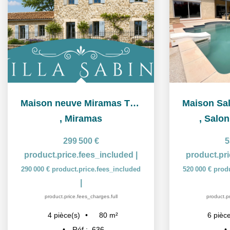
Maison neuve Miramas T4 80m² avec jardin piscine
,
Miramas
,
Salon
299 500 €
5
product.price.fees_included
|
product.pr
290 000 €
product.price.fees_included
520 000 €
prod
|
product.price.fees_charges.full
product.pr
80
m²
4
pièce(s)
6
pièce
Réf :
636