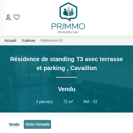
VENTES
Accueil
3 pièces
Référence 43
Nos Biens En Vente
Nos Biens Vendus
Résidence de standing T3 avec terrasse
et parking
,
Cavaillon
LOCATIONS
ESTIMATION & EXPERTISE
Vendu
NOS AGENCES
3
pièce(s)
•
72
m²
•
Réf : 43
Qui Sommes-Nous
Notre Équipe
Vendu
Visite Virtuelle
Nos Services