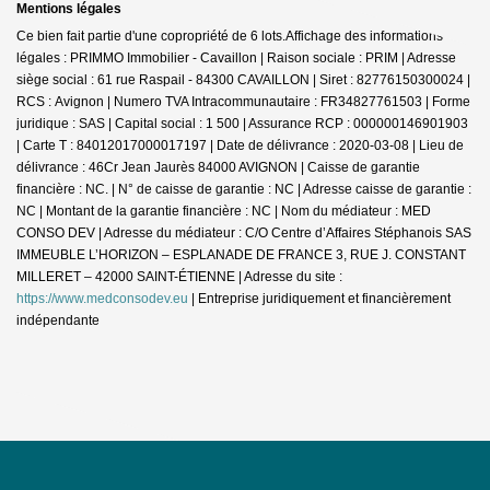
Mentions légales
Ce bien fait partie d'une copropriété de 6 lots.Affichage des informations
légales : PRIMMO Immobilier - Cavaillon | Raison sociale : PRIM | Adresse
siège social : 61 rue Raspail - 84300 CAVAILLON | Siret : 82776150300024 |
RCS : Avignon | Numero TVA Intracommunautaire : FR34827761503 | Forme
juridique : SAS | Capital social : 1 500 | Assurance RCP : 000000146901903
|
Carte T : 84012017000017197 | Date de délivrance : 2020-03-08 | Lieu de
délivrance : 46Cr Jean Jaurès 84000 AVIGNON | Caisse de garantie
financière : NC. | N° de caisse de garantie : NC | Adresse caisse de garantie :
NC | Montant de la garantie financière : NC | Nom du médiateur : MED
CONSO DEV | Adresse du médiateur : C/O Centre d’Affaires Stéphanois SAS
IMMEUBLE L’HORIZON – ESPLANADE DE FRANCE 3, RUE J. CONSTANT
MILLERET – 42000 SAINT-ÉTIENNE | Adresse du site :
https://www.medconsodev.eu
|
Entreprise juridiquement et financièrement
indépendante