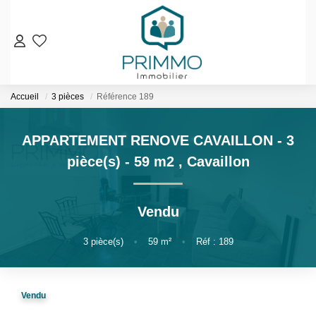
VENTES
Accueil
3 pièces
Référence 189
Nos Biens En Vente
Nos Biens Vendus
APPARTEMENT RENOVE CAVAILLON - 3
pièce(s) - 59 m2
,
Cavaillon
LOCATIONS
ESTIMATION & EXPERTISE
Vendu
NOS AGENCES
3
pièce(s)
•
59
m²
•
Réf : 189
Qui Sommes-Nous
Notre Équipe
Vendu
Nos Services