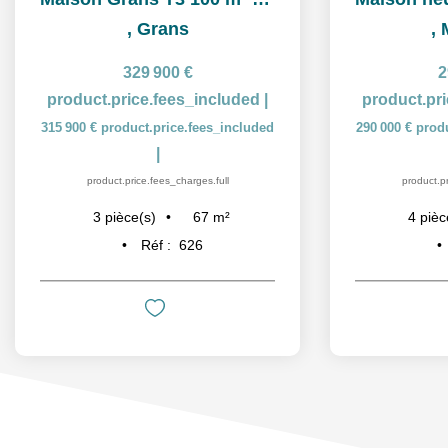
,
Grans
,
329 900 €
2
product.price.fees_included
|
product.pr
315 900 €
product.price.fees_included
290 000 €
prod
|
product.price.fees_charges.full
product.pr
67
m²
3
pièce(s)
4
pièc
Réf :
626