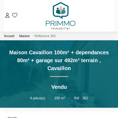
VENTES
Accueil
Maison
Référence 362
Nos Biens En Vente
Nos Biens Vendus
Maison Cavaillon 100m² + dependances
80m² + garage sur 492m² terrain
,
LOCATIONS
Cavaillon
ESTIMATION & EXPERTISE
NOS AGENCES
Vendu
Qui Sommes-Nous
4
pièce(s)
•
100
m²
•
Réf : 362
Notre Équipe
Nos Services