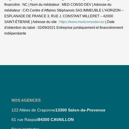
financière : NC | Nom du médiateur : MED CONSO DEV | Adresse du
médiateur : C/O Centre d’Affaires Stéphanois SAS IMMEUBLE L’HORIZON –
ESPLANADE DE FRANCE 3, RUE J. CONSTANT MILLERET – 42000
SAINT-ÉTIENNE | Adresse du site :
https://www.medconsodev.eu
| Date
d'obtention du label : 02/09/2021
Entreprise juridiquement et financièrement
indépendante
NOS AGENCES
122 Allées de Craponne
13300 Salon-de-Provence
61 rue Raspail
84300 CAVAILLON
Nous contacter