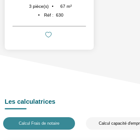
67
m²
3
pièce(s)
Réf :
630
Les calculatrices
Calcul Frais de notaire
Calcul capacité d'empr