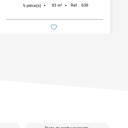
93
m²
Réf :
638
5
pièce(s)