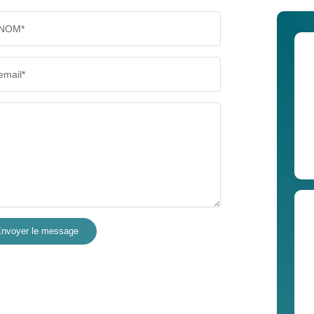
NOM*
email*
nvoyer le message