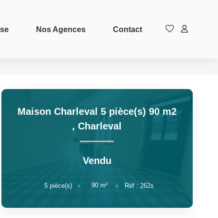
ise
Nos Agences
Contact
Maison Charleval 5 pièce(s) 90 m2
,
Charleval
Vendu
90
m²
5
pièce(s)
Réf :
262s