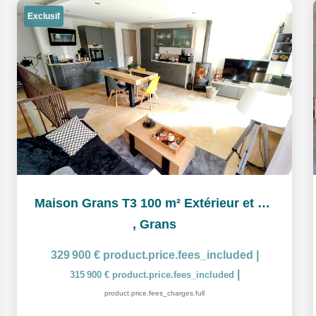
Exclusif
Maison Grans T3 100 m² Extérieur et garage
,
Grans
329 900 €
product.price.fees_included
|
|
315 900 €
product.price.fees_included
product.price.fees_charges.full