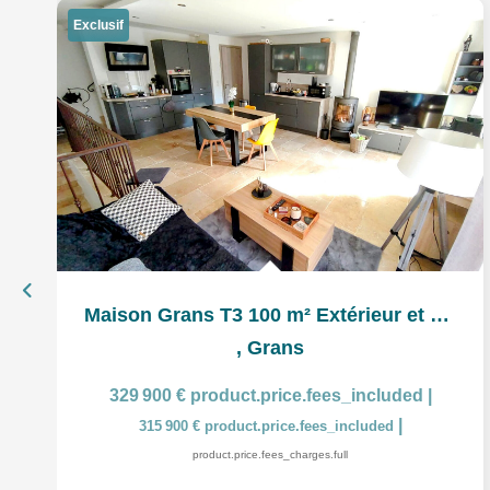
Exclusif
Maison Grans T3 100 m² Extérieur et garage
,
Grans
329 900 €
product.price.fees_included
|
|
315 900 €
product.price.fees_included
product.price.fees_charges.full