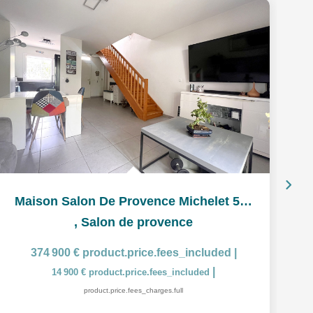
Maison Salon De Provence Michelet 5 pièces 93 m2 jardin et...
,
Salon de provence
374 900 €
product.price.fees_included
|
|
14 900 €
product.price.fees_included
product.price.fees_charges.full