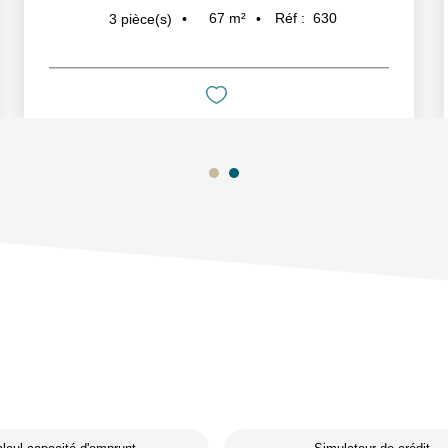
67
m²
Réf :
630
3
pièce(s)