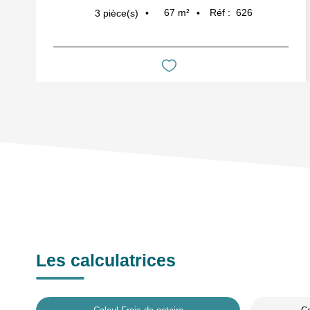
67
m²
Réf :
626
3
pièce(s)
Les calculatrices