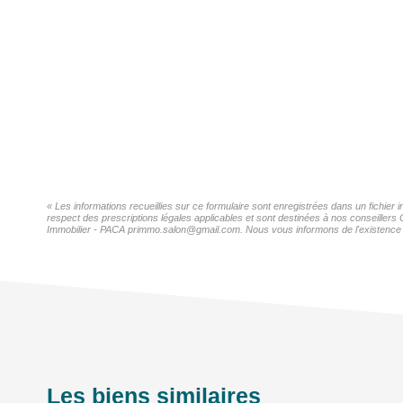
« Les informations recueillies sur ce formulaire sont enregistrées dans un fichie
respect des prescriptions légales applicables et sont destinées à nos conseillers
Immobilier - PACA primmo.salon@gmail.com. Nous vous informons de l'existence de 
Les biens similaires