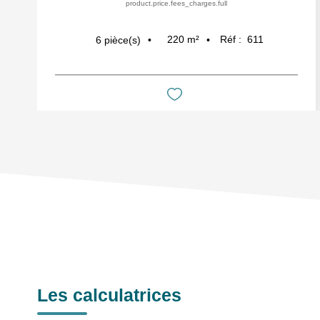
product.price.fees_charges.full
220
m²
Réf :
611
6
pièce(s)
Les calculatrices