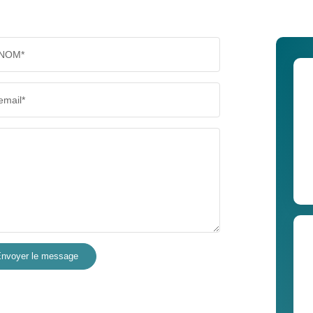
NOM*
email*
nvoyer le message