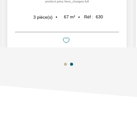
product.price.fees_charges.full
67
m²
Réf :
630
3
pièce(s)