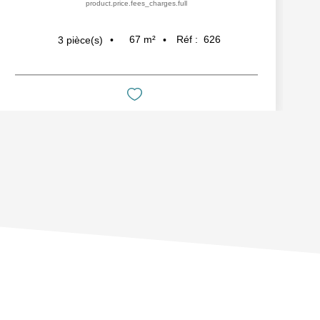
product.price.fees_charges.full
67
m²
Réf :
626
3
pièce(s)