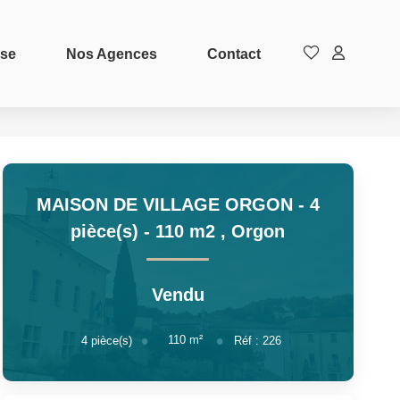
ise
Nos Agences
Contact
MAISON DE VILLAGE ORGON - 4
pièce(s) - 110 m2
,
Orgon
Vendu
110
m²
4
pièce(s)
Réf :
226